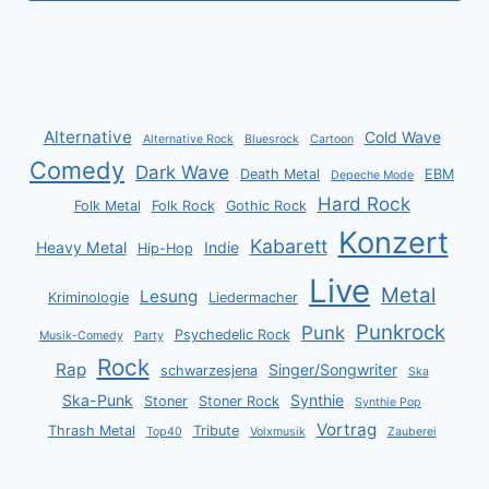
Alternative
Cold Wave
Alternative Rock
Bluesrock
Cartoon
Comedy
Dark Wave
Death Metal
EBM
Depeche Mode
Hard Rock
Folk Metal
Folk Rock
Gothic Rock
Konzert
Kabarett
Heavy Metal
Indie
Hip-Hop
Live
Metal
Lesung
Kriminologie
Liedermacher
Punkrock
Punk
Psychedelic Rock
Musik-Comedy
Party
Rock
Rap
Singer/Songwriter
schwarzesjena
Ska
Ska-Punk
Synthie
Stoner
Stoner Rock
Synthie Pop
Vortrag
Thrash Metal
Tribute
Top40
Volxmusik
Zauberei