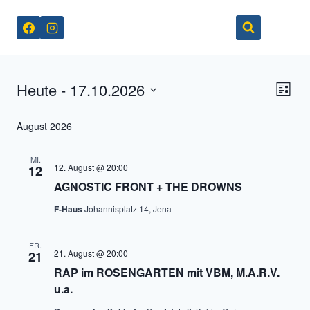
Zum
Inhalt
springen
Heute
 - 
17.10.2026
Veranstaltungen
Ver
Ans
Liste
Datum
Ans
Nav
August 2026
wählen.
Nav
MI.
12. August @ 20:00
12
AGNOSTIC FRONT + THE DROWNS
F-Haus
Johannisplatz 14, Jena
FR.
21. August @ 20:00
21
RAP im ROSENGARTEN mit VBM, M.A.R.V.
u.a.